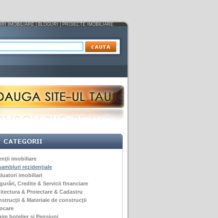
IRI IMOBILIARE
|
BLOGURI
|
PROIECTE IMOBILIARE
nţii imobiliare
ambluri rezidenţiale
luatori imobiliari
gurări, Credite & Servicii financiare
itectura & Proiectare & Cadastru
strucţii & Materiale de construcţii
ocare
im hotelier si Pensiuni