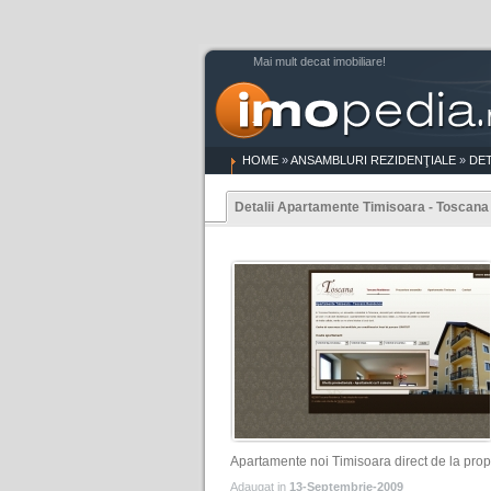
Mai mult decat imobiliare!
HOME
»
ANSAMBLURI REZIDENŢIALE
»
DET
Detalii Apartamente Timisoara - Toscana .
Apartamente noi Timisoara direct de la propr
Adaugat in
13-Septembrie-2009