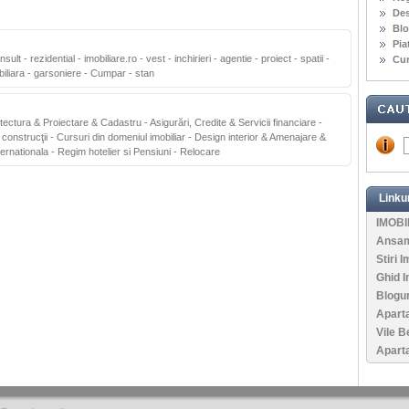
Des
Blo
Pia
nsult
-
rezidential
-
imobiliare.ro
-
vest
-
inchirieri
-
agentie
-
proiect
-
spatii
-
Cur
iliara
-
garsoniere
-
Cumpar
-
stan
itectura & Proiectare & Cadastru
-
Asigurări, Credite & Servicii financiare
-
 construcţii
-
Cursuri din domeniul imobiliar
-
Design interior & Amenajare &
ternationala
-
Regim hotelier si Pensiuni
-
Relocare
Linkur
IMOBI
Ansamb
Stiri I
Ghid I
Blogur
Apart
Vile B
Aparta