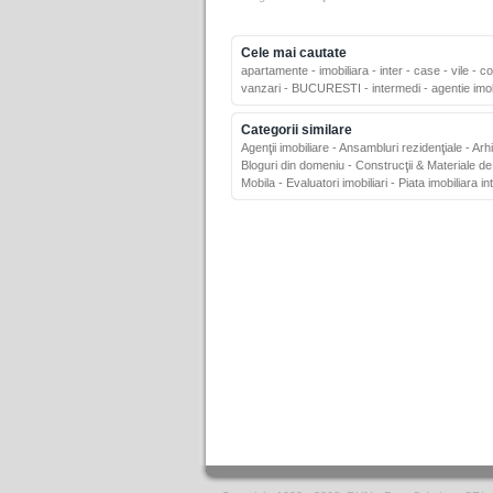
Cele mai cautate
apartamente
-
imobiliara
-
inter
-
case
-
vile
-
co
vanzari
-
BUCURESTI
-
intermedi
-
agentie imob
Categorii similare
Agenţii imobiliare
-
Ansambluri rezidenţiale
-
Arh
Bloguri din domeniu
-
Construcţii & Materiale de
Mobila
-
Evaluatori imobiliari
-
Piata imobiliara in