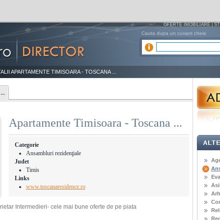
OFERTE IMOBILIARE
|
ST
Cauta dupa un cuvant cheie
ALII APARTAMENTE TIMISOARA - TOSCANA ...
..
Apartamente Timisoara - Toscana ...
Categorie
Ansambluri rezidenţiale
Age
Judet
Ans
Timis
Eva
Links
Asi
www.toscanaresidence.ro
Arh
Con
ietar Intermedieri- cele mai bune oferte de pe piata
Rel
Reg