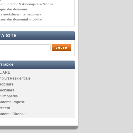
ign interior & Amenajare & Mobila
guri din domeniu
ta imobiliara internationala
suri din domeniul imobiliar
i rapide
LIARE
luri Rezidentiale
mobiliare
mobiliare
i Imopedia
amente Popesti
erceni
mente Oltenitei