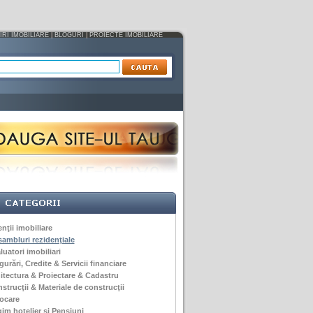
IRI IMOBILIARE
|
BLOGURI
|
PROIECTE IMOBILIARE
nţii imobiliare
ambluri rezidenţiale
luatori imobiliari
gurări, Credite & Servicii financiare
itectura & Proiectare & Cadastru
strucţii & Materiale de construcţii
ocare
im hotelier si Pensiuni