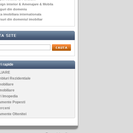
ign interior & Amenajare & Mobila
guri din domeniu
ta imobiliara internationala
suri din domeniul imobiliar
i rapide
LIARE
luri Rezidentiale
mobiliare
mobiliare
i Imopedia
amente Popesti
erceni
mente Oltenitei