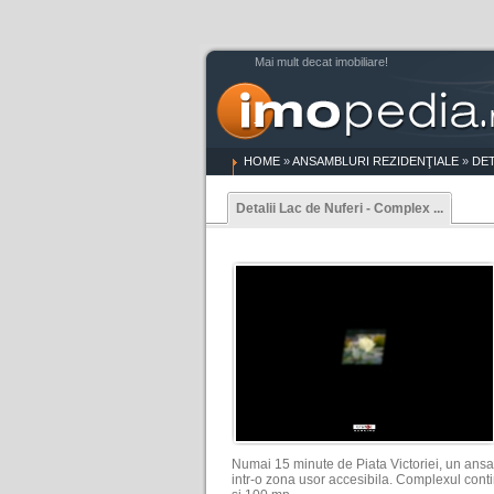
Mai mult decat imobiliare!
HOME
»
ANSAMBLURI REZIDENŢIALE
»
DET
Detalii Lac de Nuferi - Complex ...
Numai 15 minute de Piata Victoriei, un ansamb
intr-o zona usor accesibila. Complexul cont