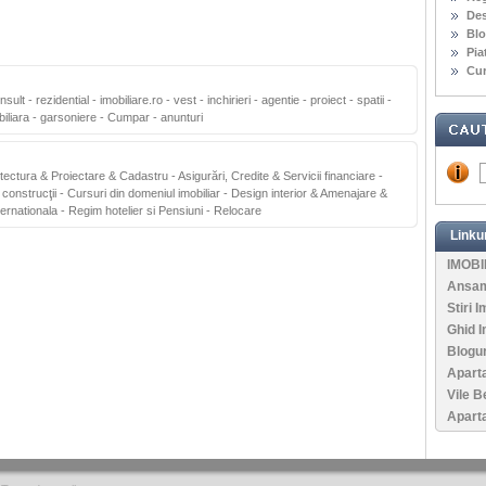
Des
Blo
Pia
Cur
nsult
-
rezidential
-
imobiliare.ro
-
vest
-
inchirieri
-
agentie
-
proiect
-
spatii
-
iliara
-
garsoniere
-
Cumpar
-
anunturi
itectura & Proiectare & Cadastru
-
Asigurări, Credite & Servicii financiare
-
 construcţii
-
Cursuri din domeniul imobiliar
-
Design interior & Amenajare &
ternationala
-
Regim hotelier si Pensiuni
-
Relocare
Linkur
IMOBI
Ansamb
Stiri I
Ghid I
Blogur
Apart
Vile B
Aparta