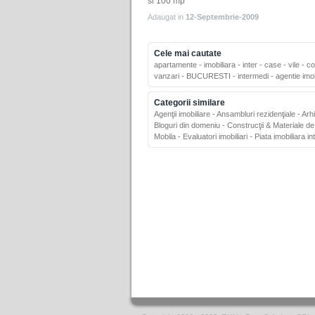
si 100 mp
Adaugat in
12-Septembrie-2009
Cele mai cautate
apartamente
-
imobiliara
-
inter
-
case
-
vile
-
co
vanzari
-
BUCURESTI
-
intermedi
-
agentie imob
Categorii similare
Agenţii imobiliare
-
Ansambluri rezidenţiale
-
Arh
Bloguri din domeniu
-
Construcţii & Materiale de
Mobila
-
Evaluatori imobiliari
-
Piata imobiliara in