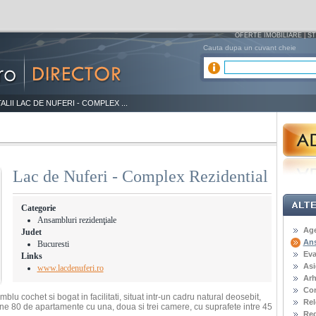
OFERTE IMOBILIARE
|
ST
Cauta dupa un cuvant cheie
ALII LAC DE NUFERI - COMPLEX ...
Lac de Nuferi - Complex Rezidential
Categorie
Ansambluri rezidenţiale
Age
Judet
Ans
Bucuresti
Eva
Links
Asi
www.lacdenuferi.ro
Arh
Con
lu cochet si bogat in facilitati, situat intr-un cadru natural deosebit,
Rel
ine 80 de apartamente cu una, doua si trei camere, cu suprafete intre 45
Reg