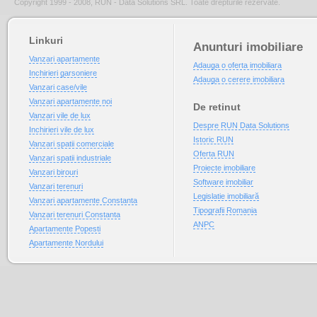
Copyright 1999 - 2008, RUN - Data Solutions SRL. Toate drepturile rezervate.
Linkuri
Anunturi imobiliare
Vanzari apartamente
Adauga o oferta imobiliara
Inchirieri garsoniere
Adauga o cerere imobiliara
Vanzari case/vile
Vanzari apartamente noi
De retinut
Vanzari vile de lux
Despre RUN Data Solutions
Inchirieri vile de lux
Istoric RUN
Vanzari spatii comerciale
Oferta RUN
Vanzari spatii industriale
Proiecte imobiliare
Vanzari birouri
Software imobiliar
Vanzari terenuri
Legislatie imobiliară
Vanzari apartamente Constanta
Tipografii Romania
Vanzari terenuri Constanta
ANPC
Apartamente Popesti
Apartamente Nordului