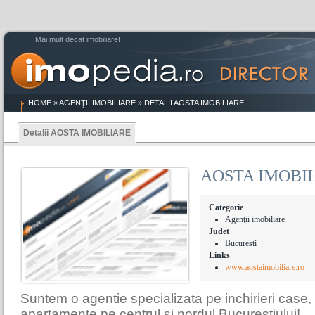
Mai mult decat imobiliare!
HOME
»
AGENŢII IMOBILIARE
»
DETALII AOSTA IMOBILIARE
Detalii AOSTA IMOBILIARE
AOSTA IMOBI
Categorie
Agenţii imobiliare
Judet
Bucuresti
Links
www.aostaimobiliare.ro
Suntem o agentie specializata pe inchirieri case, vi
apartamente pe centrul si nordul Bucurestiului!