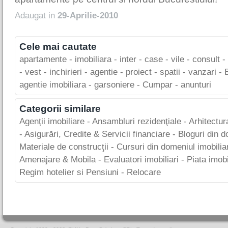
Adaugat in
29-Aprilie-2010
Cele mai cautate
apartamente
-
imobiliara
-
inter
-
case
-
vile
-
consult
-
-
vest
-
inchirieri
-
agentie
-
proiect
-
spatii
-
vanzari
-
agentie imobiliara
-
garsoniere
-
Cumpar
-
anunturi
Categorii similare
Agenţii imobiliare
-
Ansambluri rezidenţiale
-
Arhitectur
-
Asigurări, Credite & Servicii financiare
-
Bloguri din 
Materiale de construcţii
-
Cursuri din domeniul imobilia
Amenajare & Mobila
-
Evaluatori imobiliari
-
Piata imobi
Regim hotelier si Pensiuni
-
Relocare